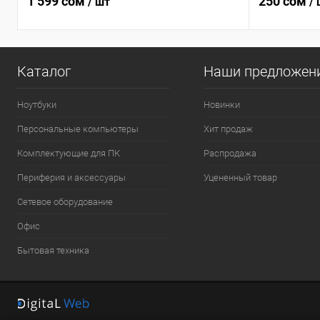
1 599 сом
250 сом
/ шт
/
Каталог
Наши предложен
Ноутбуки
Новинки
Персональные компьютеры
Хит продаж
Комплектующие для ПК
Распродажа
Периферия и аксессуары
Уцененный товар
Сетевое оборудование
Офис
Бытовая техника