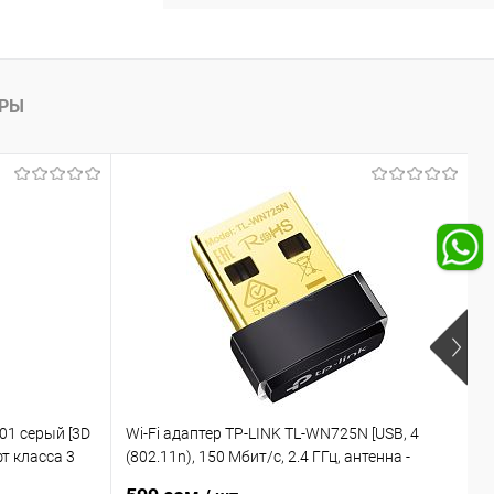
АРЫ
01 серый [3D
Wi-Fi адаптер TP-LINK TL-WN725N [USB, 4
Ж
т класса 3
(802.11n), 150 Мбит/с, 2.4 ГГц, антенна -
r
 мм, до 150
внутренняя, передатчик - 20 dBm]
М