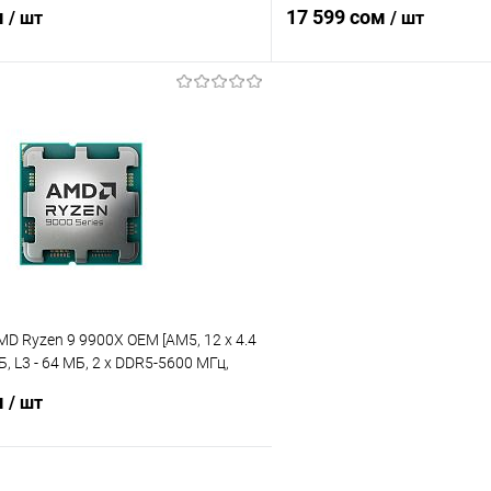
ics, TDP 105 Вт]
х DDR4, DDR5-4800 МГц, TDP 
м
17 599 сом
/ шт
/ шт
В корзину
В корз
 клик
Сравнение
Купить в 1 клик
ое
Уточняйте наличие
В избранное
D Ryzen 9 9900X OEM [AM5, 12 x 4.4
МБ, L3 - 64 МБ, 2 х DDR5-5600 МГц,
raphics, TDP 120 Вт]
м
/ шт