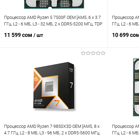
Процессор AMD Ryzen 5 7500F OEM [AM5, 6 x 3.7
Процессор AM
ГГц, L2 - 6 МБ, L3 - 32 МБ, 2 х DDR5-5200 МГц, TDP
ГГц, L2 - 6 М
65 Вт]
65 Вт]
11 599 сом
10 699 со
/ шт
В корзину
Купить в 1 клик
Сравнение
Купить в 1
В избранное
Уточняйте наличие
В избранн
Процессор AMD Ryzen 7 9850X3D OEM [AM5, 8 x
Процессор AM
4.7 ГГц, L2 - 8 МБ, L3 - 96 МБ, 2 х DDR5-5600 МГц,
ГГц, L2 - 6 М