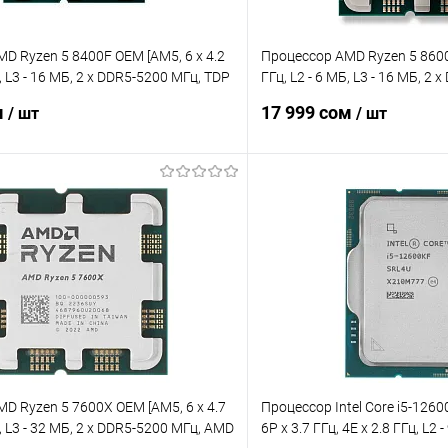
D Ryzen 5 8400F OEM [AM5, 6 x 4.2
Процессор AMD Ryzen 5 8600
Б, L3 - 16 МБ, 2 х DDR5-5200 МГц, TDP
ГГц, L2 - 6 МБ, L3 - 16 МБ, 2
Radeon 760M, TDP 65 Вт]
м
17 999 сом
/ шт
/ шт
В корзину
В корз
 клик
Сравнение
Купить в 1 клик
ое
Уточняйте наличие
В избранное
D Ryzen 5 7600X OEM [AM5, 6 x 4.7
Процессор Intel Core i5-126
Б, L3 - 32 МБ, 2 х DDR5-5200 МГц, AMD
6P x 3.7 ГГц, 4E x 2.8 ГГц, L2 -