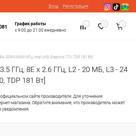
Вход
Регистрация
График работы
0
0
0
081
с 9:00 до 21:00 ежедневно
DDR4, DDR5-5600 МГц, Intel UHD Graphics 770, TDP 181 Вт]
5 ГГц, 8E x 2.6 ГГц, L2 - 20 МБ, L3 - 24
0, TDP 181 Вт]
 официальном сайте производителя. Для уточнения
ернет-магазина. Обратите внимание, что производитель может
о уведомления.