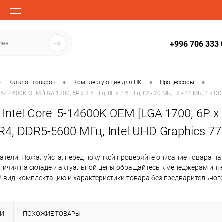
+996 706 333 
•
•
•
•
Каталог товаров
Комплектующие для ПК
Процессоры
i5-14600K OEM [LGA 1700, 6P x 3.5 ГГц, 8E x 2.6 ГГц, L2 - 20 МБ, L3 - 24 МБ, 2 х 
ntel Core i5-14600K OEM [LGA 1700, 6P x 3.
R4, DDR5-5600 МГц, Intel UHD Graphics 77
тели! Пожалуйста, перед покупкой проверяйте описание товара на
аличия на складе и актуальной цены обращайтесь к менеджерам инт
 вид, комплектацию и характеристики товара без предварительног
КИ
ПОХОЖИЕ ТОВАРЫ