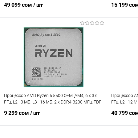
AMD Radeon Graphics, TDP 120 Вт]
Radeon Graph
49 099 сом
15 199 со
/ шт
В корзину
Купить в 1 клик
Сравнение
Купить в 1
В избранное
Уточняйте наличие
В избранн
Процессор AMD Ryzen 5 5500 OEM [AM4, 6 x 3.6
Процессор AM
ГГц, L2 - 3 МБ, L3 - 16 МБ, 2 х DDR4-3200 МГц, TDP
ГГц, L2 - 12 
65 Вт]
AMD Radeon G
9 299 сом
40 799 со
/ шт