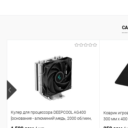
В корзину
Купить в 1 клик
Сравнение
Купить в 1
В избранное
Уточняйте наличие
В избранн
СА
Кулер для процессора DEEPCOOL AG400
Коврик игров
[основание - алюминий\медь, 2000 об/мин,
300 мм x 400
31.6 дБ, 4 pin, 220 Вт]