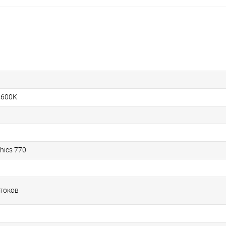
14600K
hics 770
отоков