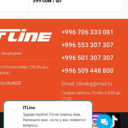
599 сом
/ шт
+996 706 333 081
+996 553 307 307
а защищены.
+996 501 307 307
 ул.Юнусалиева 135 (бывш.
+996 509 448 800
ркса)
ть на карте
Email:
itlinekg@mail.ru
График работы: Пн-Вс: с 9:00 до
21:00
ITLine
Здравствуйте! Готов помочь вам.
Напишите мне, если у вас появятся
вопросы.