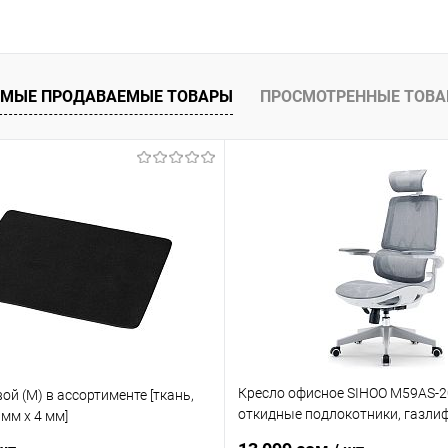
В корзину
 клик
Сравнение
ое
Уточняйте наличие
МЫЕ ПРОДАВАЕМЫЕ ТОВАРЫ
ПРОСМОТРЕННЫЕ ТОВ
Кресло офисное SIHOO M59AS-2
ой (М) в ассортименте [ткань,
откидные подлокотники, газлиф
 мм x 4 мм]
TUV, база из полипропилена 350