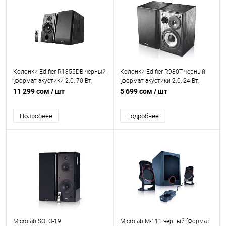
Колонки Edifier R1855DB черный
Колонки Edifier R980T черный
[формат акустики-2.0, 70 Вт,
[формат акустики-2.0, 24 Вт,
беспроводной ПДУ, Bluetooth,
питание - сеть 220 В]
11 299 сом
/ шт
5 699 сом
/ шт
питание - сеть 220 В]
Подробнее
Подробнее
Microlab SOLO-19
Microlab M-111 черный [Формат