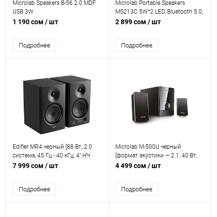
Microlab Speakers B-56 2.0 MDF
Microlab Portable Speakers
USB 3W
MS213C 5W*2 LED, Bluetooth 5.0,
microSD,3.5mm Line in, USB, 12V
1 190 сом
/ шт
2 899 сом
/ шт
adapter
Подробнее
Подробнее
Edifier MR4 черный [88 Вт, 2.0
Microlab M-500U черный
система, 45 Гц - 40 кГц, 4" НЧ
[формат акустики — 2.1, 40 Вт,
динамик, 13 мм ВЧ динамик,
питание — сеть 220 В, USB, SD,
7 999 сом
/ шт
4 499 сом
/ шт
RCA вход, XLR вход, TRS вход,
FM-радио, проводной ПДУ, AUX]
Регулятор громкости на
Подробнее
Подробнее
передней панели]