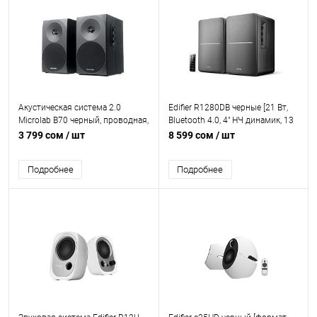
Акустическая система 2.0
Edifier R1280DB черные [21 Вт,
Microlab B70 черный, проводная,
Bluetooth 4.0, 4" НЧ динамик, 13
RMS 20Вт(10Втх2), jack 3.5mm
мм ВЧ динамик, 40 Гц - 20 кГц,
3 799 сом
/ шт
8 599 сом
/ шт
RCA вход, AUX вход, оптический
вход, USB-порт, Регулятор
Подробнее
Подробнее
громкости и баса сбоку]