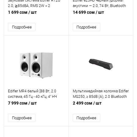
Звуковая система Edifier R12U
Edifier e25HD черный [формат
2.0, ≧85dBA, RMS 2W × 2
акустики — 2.0, 74 Вт, Bluetooth
(THD+N=10%, f0=1 KHz) , Белый
4.0, питание — сеть 220 В,
1 699 сом
/ шт
14 699 сом
/ шт
оптический вход, ПДУ]
Подробнее
Подробнее
Edifier MR4 белый [88 Вт, 2.0
Мультимедийная колонка Edifier
система, 45 Гц - 40 кГц, 4" НЧ
MG250, ≥ 85dB (A), 2.0 Bluetooth
динамик, 13 мм ВЧ динамик,
v5.3, AUX, USB-A, R/L:2.5W +
7 999 сом
/ шт
2 499 сом
/ шт
RCA вход, XLR вход, TRS вход,
2.5W (RMS), 80Hz-19000Hz, RGB,
Регулятор громкости на
black
Подробнее
Подробнее
передней панели]