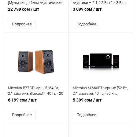
[Мультимедийная акустическая
акустики – 2.1, 12 Вт (2 × 3 Вт +
система Hi-Fi 2.0, 200W,
6 Вт), частотный диапазон –
22 799 сом
/ шт
3 099 сом
/ шт
трехполосная система, 40W x 2
35 Гц – 20 000 Гц, соотношение
+ 60W x 2, Bluetooth 4.0,
сигнал/шум – 75 дБ, проводное
Подробнее
Подробнее
Оптический вход, Коаксиальный
управление, питание – от сети]
вход, 20 Гц - 20 кГц, SNR >80 дБ,
314 x 218 x 577 мм, 19.9 кг]
Microlab B77BT черный [64 Вт,
Microlab M-660BT черные [52 Вт,
2.1 система, Bluetooth, 40 Гц - 20
2.1 система, 40 Гц - 20 кГц,
кГц] (RCA вход, AUX вход, USB,
Bluetooth 5.0, RCA вход, AUX
6 199 сом
/ шт
5 399 сом
/ шт
Bluetooth) [Поддержка Bluetooth,
вход]
встроенный усилитель,
Подробнее
Подробнее
регулятор громкости и тембра]