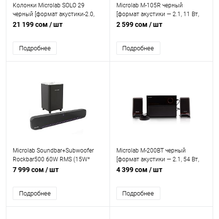
Колонки Microlab SOLO 29
Microlab M-105R черный
черный [формат акустики-2.0,
[формат акустики — 2.1, 11 Вт,
160 Вт, беспроводной ПДУ,
питание — сеть 220 В, AUX,
21 199 сом
/ шт
2 599 сом
/ шт
Bluetooth, питание - от сети]
проводной ПДУ]
Подробнее
Подробнее
Microlab Soundbar+Subwoofer
Microlab M-200BT черный
Rockbar500 60W RMS (15W*
[формат акустики — 2.1, 54 Вт,
2+30W) 7-color LED Bluetooth 5.3,
Bluetooth 5.0, питание — сеть
7 999 сом
/ шт
4 399 сом
/ шт
USB
220 В, AUX, проводной ПДУ]
Подробнее
Подробнее