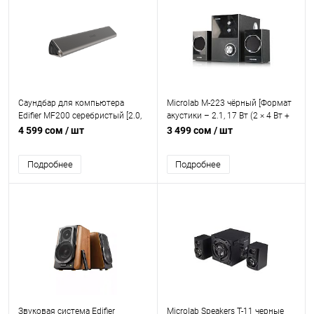
Саундбар для компьютера
Microlab M-223 чёрный [Формат
Edifier MF200 серебристый [2.0,
акустики – 2.1, 17 Вт (2 × 4 Вт +
8 Вт, Bluetooth]
9 Вт), частотный диапазон –
4 599 сом
/ шт
3 499 сом
/ шт
35 Гц – 20 000 Гц, соотношение
сигнал/шум – 75 дБ, проводное
Подробнее
Подробнее
управление, питание – от сети]
Звуковая система Edifier
Microlab Speakers T-11 черные