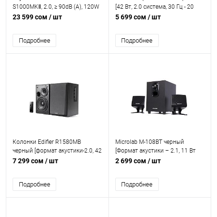
S1000MKⅡ, 2.0, ≥ 90dB (A), 120W
[42 Вт, 2.0 система, 30 Гц - 20
RMS 35W×2 (Mid-Range / Bass) +
кГц, RCA вход, AUX вход,
23 599 сом
/ шт
5 699 сом
/ шт
25W×2 (Treble), DSP, 45Hz -
Регулятор громкости и тембра,
40000Hz, Dual RCA, Line In 1, Line
Деревянный корпус]
Подробнее
Подробнее
In 2, Optical, Coaxial, Bluetooth5.0,
brown
Колонки Edifier R1580MB
Microlab M-108BT черный
черный [формат акустики-2.0, 42
[Формат акустики – 2.1, 11 Вт
Вт, беспроводной ПДУ,
(2 × 3 Вт + 5 Вт), частотный
7 299 сом
/ шт
2 699 сом
/ шт
Bluetooth, питание - сеть 220 В]
диапазон – 50 Гц – 20 000 Гц,
соотношение сигнал/шум –
Подробнее
Подробнее
70 дБ, Bluetooth, питание – от
сети]