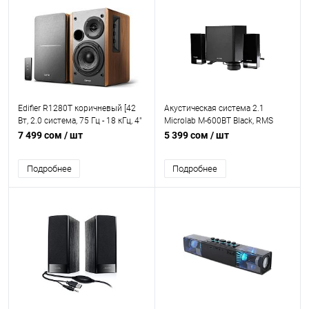
Edifier R1280T коричневый [42
Акустическая система 2.1
Вт, 2.0 система, 75 Гц - 18 кГц, 4"
Microlab M-600BT Black, RMS
НЧ динамик, 13 мм ВЧ динамик,
40W (2x20W), Bluetooth 3.0,
7 499 сом
/ шт
5 399 сом
/ шт
RCA вход, AUX вход, Регулятор
MiniJack 3.5mm, 2RCA, SNR
громкости и высоких частот на
75dB
Подробнее
Подробнее
боковой панели]