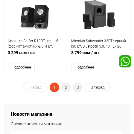
Колонки Edifier R19BT черный
Microlab Subwoofer X3BT черный
[формат акустики-2.0, 4 Вт,
[30 Вт, Bluetooth 5.0, 40 Гц - 20
Bluetooth, питание - сеть 220 В]
кГц, 8" НЧ динамик, RCA вход,
3 299 сом
/ шт
8 799 сом
/ шт
AUX вход, USB-порт, Регулятор
громкости, Пульт ДУ]
Подробнее
Подробнее
Назад
1
2
3
Вперед
Новости магазина
Свежие новости магазина