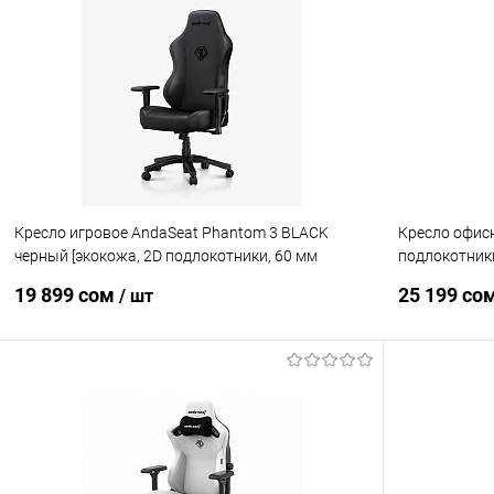
Купить в 1 клик
Сравнение
Купить в 1
В избранное
Уточняйте наличие
В избранн
Кресло игровое AndaSeat Phantom 3 BLACK
Кресло офисн
черный [экокожа, 2D подлокотники, 60 мм
подлокотники
колеса, до 100 кг]
алюминиевая 
19 899 сом
25 199 со
/ шт
В корзину
Купить в 1 клик
Сравнение
Купить в 1
В избранное
Уточняйте наличие
В избранн