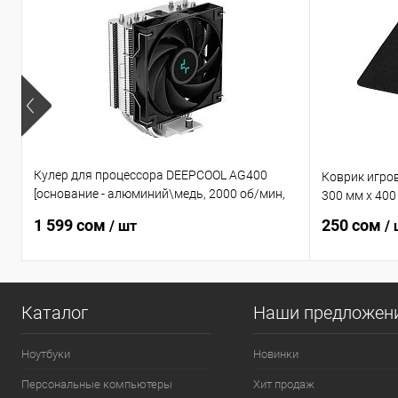
Кулер для процессора DEEPCOOL AG400
Коврик игров
[основание - алюминий\медь, 2000 об/мин,
300 мм x 400
31.6 дБ, 4 pin, 220 Вт]
1 599 сом
250 сом
/ шт
/
Каталог
Наши предложен
Ноутбуки
Новинки
Персональные компьютеры
Хит продаж