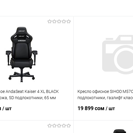
ое AndaSeat Kaiser 4 XL BLACK
Кресло офисное SIHOO M57C
ожа, 5D подлокотники, 65 мм
подлокотники, газлифт клас
0 кг]
база 350 мм, подножка, до 1
м
19 899 сом
/ шт
/ шт
В корзину
В корз