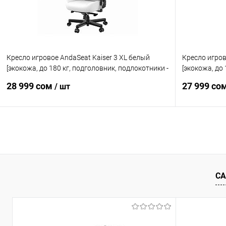
Кресло игровое AndaSeat Kaiser 3 XL белый
Кресло игров
[экокожа, до 180 кг, подголовник, подлокотники -
[экокожа, до 
4D]
4D]
28 999 сом
27 999 со
/ шт
В корзину
Купить в 1 клик
Сравнение
Купить в 1
В избранное
Уточняйте наличие
В избранн
СА