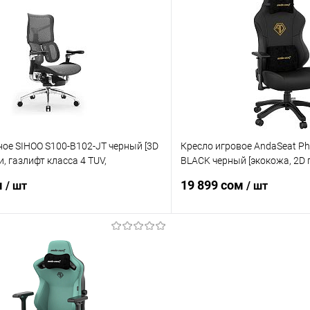
 клик
Сравнение
Купить в 1 клик
ое
Уточняйте наличие
В избранное
ое SIHOO S100-B102-JT черный [3D
Кресло игровое AndaSeat Ph
, газлифт класса 4 TUV,
BLACK черный [экокожа, 2D 
база 350 мм, подножка, до 150 кг]
колеса, до 100 кг]
м
19 899 сом
/ шт
/ шт
В корзину
В корз
 клик
Сравнение
Купить в 1 клик
ое
Уточняйте наличие
В избранное