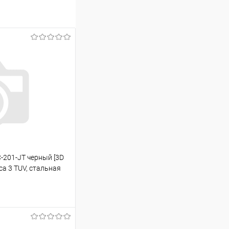
-201-JT черный [3D
са 3 TUV, стальная
50 кг]
ину