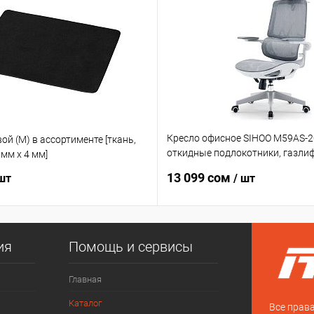
Кресло офисное SIHOO M59AS-2
ой (М) в ассортименте [ткань,
откидные подлокотники, газлиф
 мм x 4 мм]
TUV, база из полипропилена 350
13 099 сом
 шт
/ шт
кг]
ия
Помощь и сервисы
Главная
Каталог
Все прав