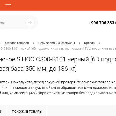
+996 706 333 
•
•
•
•
Каталог товаров
Периферия и аксессуары
Кресла
O C300-B101 черный [6D подлокотники, газлифт класса 4 TUV, алюминиевая баз
сное SIHOO C300-B101 черный [6D подло
я база 350 мм, до 136 кг]
тели! Пожалуйста, перед покупкой проверяйте описание товара на
аличия на складе и актуальной цены обращайтесь к менеджерам инт
 вид, комплектацию и характеристики товара без предварительног
КИ
ПОХОЖИЕ ТОВАРЫ