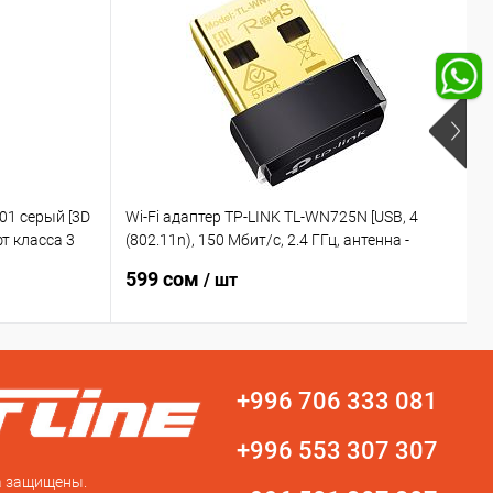
01 серый [3D
Wi-Fi адаптер TP-LINK TL-WN725N [USB, 4
Ж
т класса 3
(802.11n), 150 Мбит/с, 2.4 ГГц, антенна -
r
 мм, до 150
внутренняя, передатчик - 20 dBm]
М
599 сом
/ шт
+996 706 333 081
+996 553 307 307
а защищены.