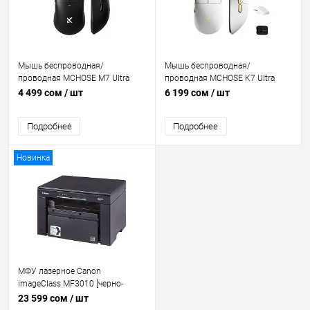
Мышь беспроводная/
Мышь беспроводная/
проводная MCHOSE M7 Ultra
проводная MCHOSE K7 Ultra
черный [400–42 000 dpi, USB
белый [400–42 000 dpi, USB
4 499 сом
/ шт
6 199 сом
/ шт
Type-C, радиоканал/Bluetooth,
Type-C, радиоканал/Bluetooth,
кнопки – 5]
кнопки – 5]
Подробнее
Подробнее
Новинка
МФУ лазерное Canon
imageClass MF3010 [черно-
белая печать, A4, 1200x600 dpi,
23 599 сом
/ шт
ч/б - 18 стр/мин (А4), USB]