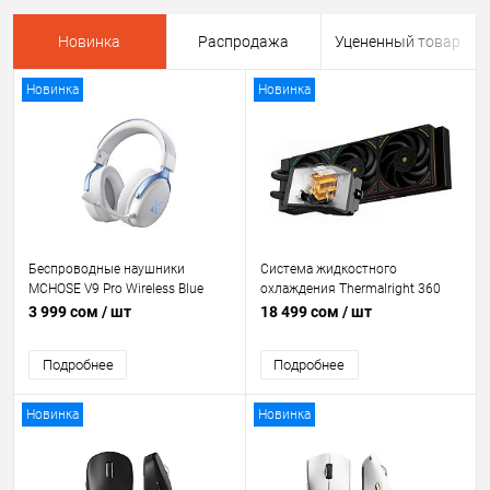
Новинка
Распродажа
Уцененный товар
Новинка
Новинка
Беспроводные наушники
Система жидкостного
MCHOSE V9 Pro Wireless Blue
охлаждения Thermalright 360
[синий, 7.1, BT + 2.4 ГГц, 53 мм,
WV ARGB BK [120 мм — три
3 999 сом
/ шт
18 499 сом
/ шт
32Ω, до 250 ч, RGB]
секции, 4-pin PWM, радиатор —
алюминий, ARGB-подсветка,
Подробнее
Подробнее
большой LCD-дисплей]
Новинка
Новинка