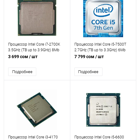
Процессор Intel Core i7-2700K
Процессор Intel Core i5-7500T
3.5GHz (TB up to 3.9GHz) 8Mb
2.7GHz (TB up to 3.3GHz) 6Mb
2xDDR3-1333 HDGraphics3000
DDR3L/DDR4-1600/2133 HD600
3 699 сом
/ шт
7 799 сом
/ шт
TDP-95w LGA1155 OEM
TDP-35w LGA1151 OEM
Подробнее
Подробнее
Процессор Intel Core i3-4170
Процессор Intel Core i5-6600