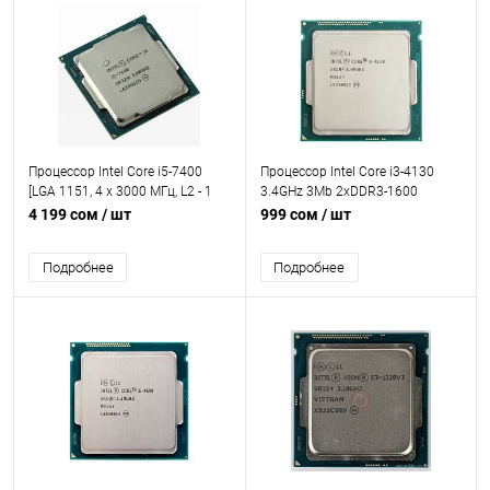
Процессор Intel Core i5-7400
Процессор Intel Core i3-4130
[LGA 1151, 4 x 3000 МГц, L2 - 1
3.4GHz 3Mb 2xDDR3-1600
МБ, L3 - 6 МБ, 2хDDR3L, DDR4-
HDGraphics4400 TDP-54w
4 199 сом
/ шт
999 сом
/ шт
2400 МГц, Intel HD Graphics 630,
LGA1150 OEM
TDP 65 Вт]
Подробнее
Подробнее