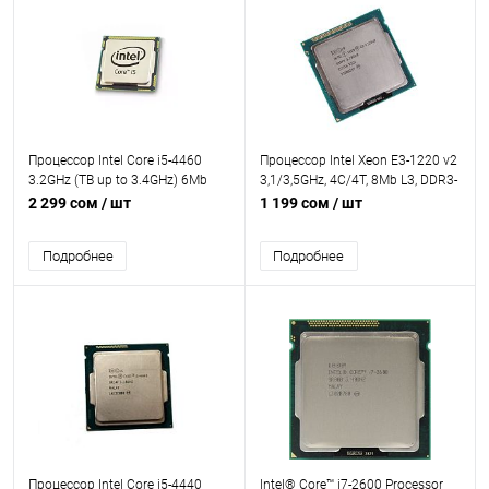
Процессор Intel Core i5-4460
Процессор Intel Xeon E3-1220 v2
3.2GHz (TB up to 3.4GHz) 6Mb
3,1/3,5GHz, 4C/4T, 8Mb L3, DDR3-
2xDDR3-1600 HDGraphics4600
1600, TDP-69W, LGA1155, OEM
2 299 сом
/ шт
1 199 сом
/ шт
TDP-84w LGA1150 OEM
Подробнее
Подробнее
Процессор Intel Core i5-4440
Intel® Core™ i7-2600 Processor