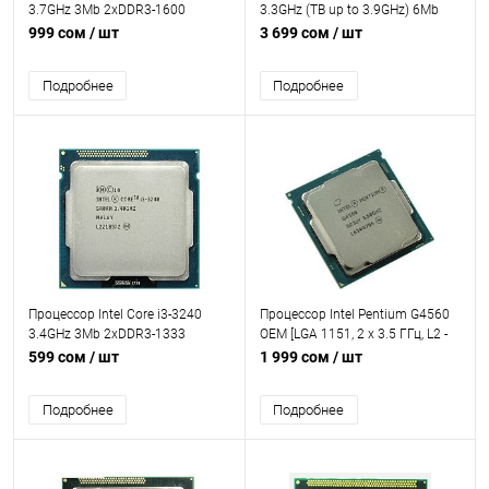
3.7GHz 3Mb 2xDDR3-1600
3.3GHz (TB up to 3.9GHz) 6Mb
HDGraphics4400 TDP-54w
DDR3L/DDR4-1600/2133
999 сом
/ шт
3 699 сом
/ шт
LGA1150 OEM
HDGraphics530 TDP-65w
LGA1151 OEM
Подробнее
Подробнее
Процессор Intel Core i3-3240
Процессор Intel Pentium G4560
3.4GHz 3Mb 2xDDR3-1333
OEM [LGA 1151, 2 x 3.5 ГГц, L2 -
HDGraphics2500 TDP-55w
0.5 МБ, L3 - 3 МБ, 2 х DDR3L,
599 сом
/ шт
1 999 сом
/ шт
LGA1155 OEM
DDR4-2400 МГц, Intel HD
Graphics 610, TDP 54 Вт]
Подробнее
Подробнее