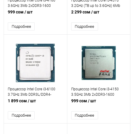
Процессор Intel Core i3-4160
Процессор Intel Core i5-4570
3.6GHz 3Mb 2xDDR3-1600
3.2GHz (TB up to 3.6GHz) 6Mb
HDGraphics4400 TDP-54w
2xDDR3-1600 HDGraphics4600
999 сом
/ шт
2 299 сом
/ шт
LGA1150 OEM
TDP-84w LGA1150 OEM
Подробнее
Подробнее
Процессор Intel Core i3-6100
Процессор Intel Core i3-4150
3.7GHz 3Mb DDR3L/DDR4-
3.5GHz 3Mb 2xDDR3-1600
1600/2133 HDGraphics530 TDP-
HDGraphics4400 TDP-54w
1 899 сом
/ шт
999 сом
/ шт
65w LGA1151 OEM
LGA1150 OEM
Подробнее
Подробнее