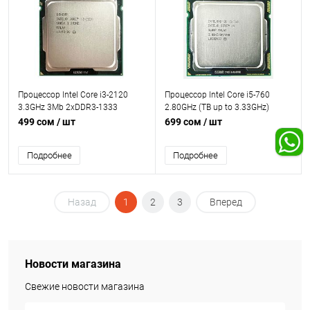
Процессор Intel Core i3-2120
Процессор Intel Core i5-760
3.3GHz 3Mb 2xDDR3-1333
2.80GHz (TB up to 3.33GHz)
HDGraphics2000 TDP-65w
2.5GT/s 8Mb 2xDDR3-1333 TDP-
499 сом
/ шт
699 сом
/ шт
LGA1155 OEM
95w LGA1156 OEM
Подробнее
Подробнее
Назад
1
2
3
Вперед
Новости магазина
Свежие новости магазина