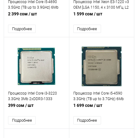
Процессор Intel Core i5-4690
Процессор Intel Xeon E3-1220 v3
3.5GHz (TB up to 3.9GHz) 6Mb
OEM [LGA 1150, 4 x 3100 МГц, L2
2xDDR3-1600 HDGraphics4600
- 1 МБ, L3 - 8 МБ, 2хDDR3, DDR3L-
2 399 сом
/ шт
1 599 сом
/ шт
TDP-84w LGA1150 OEM
1600 МГц, TDP 80 Вт]
Подробнее
Подробнее
Процессор Intel Core i3-3220
Процессор Intel Core i5-4590
3.3GHz 3Mb 2xDDR3-1333
3.3GHz (TB up to 3.7GHz) 6Mb
HDGraphics2500 TDP-55w
2xDDR3-1600 HDGraphics4600
399 сом
/ шт
1 699 сом
/ шт
LGA1155
TDP-84w LGA1150 OEM
Подробнее
Подробнее