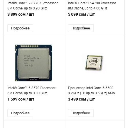
Intel® Core™ i7-3770K Processor
Intel® Core™ i7-4790 Processor
8M Cache, up to 3.90 GHz
8M Cache, up to 4.00 GHz
3 899 сом
/ шт
5 099 сом
/ шт
Подробнее
Подробнее
Intel® Core™ i5-3570 Processor
Процессор Intel Core i5-6500
6M Cache, up to 3.80 GHz
3.2GHz (TB up to 3.6GHz) 6Mb
DDR3L/DDR4-1600/2133
1 599 сом
/ шт
3 499 сом
/ шт
HDGraphics530 TDP-65w
LGA1151 OEM
Подробнее
Подробнее