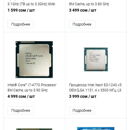
3.1GHz (TB up to 3.3GHz) 6Mb
8M Cache, up to 3.80 GHz
2xDDR3-1600 HDGraphics4600
1 599 сом
/ шт
3 499 сом
/ шт
TDP-84w LGA1150 OEM
Подробнее
Подробнее
Intel® Core™ i7-4770 Processor
Процессор Intel Xeon E3-1240 v5
8M Cache, up to 3.90 GHz
OEM [LGA 1151, 4 x 3500 МГц, L3
- 8 МБ, 2хDDR3L, DDR4-2133 МГц,
4 999 сом
/ шт
3 999 сом
/ шт
TDP 80 Вт]
Подробнее
Подробнее