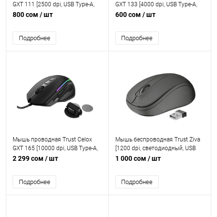
GXT 111 [2500 dpi, USB Type-A,
GXT 133 [4000 dpi, USB Type-A,
кнопки - 7]
кнопки - 6]
800 сом
/ шт
600 сом
/ шт
Подробнее
Подробнее
Мышь проводная Trust Celox
Мышь беспроводная Trust Ziva
GXT 165 [10000 dpi, USB Type-A,
[1200 dpi, светодиодный, USB
кнопки - 8]
Type-A, кнопки - 3]
2 299 сом
/ шт
1 000 сом
/ шт
Подробнее
Подробнее