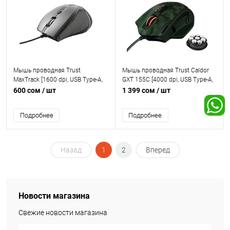
Мышь проводная Trust
Мышь проводная Trust Caldor
MaxTrack [1600 dpi, USB Type-A,
GXT 155C [4000 dpi, USB Type-A,
кнопки - 6]
кнопки - 11]
600 сом
/ шт
1 399 сом
/ шт
Подробнее
Подробнее
Назад
1
2
Вперед
Новости магазина
Свежие новости магазина