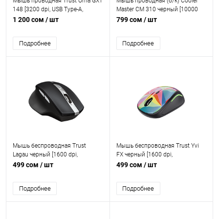
Мышь проводная Trust Orna GXT
Мышь проводная (б/к) Cooler
148 [3200 dpi, USB Type-A,
Master CM 310 черный [10000
кнопки - 8]
dpi, светодиодный, USB Type-A,
1 200 сом
/ шт
799 сом
/ шт
кнопки - 8]
Подробнее
Подробнее
Мышь беспроводная Trust
Мышь беспроводная Trust Yvi
Lagau черный [1600 dpi,
FX черный [1600 dpi,
светодиодный, USB Type-A,
светодиодный, USB Type-A,
499 сом
/ шт
499 сом
/ шт
кнопки - 6]
кнопки - 4]
Подробнее
Подробнее