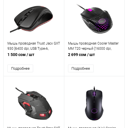
Мышь проводная Trust Jacx GXT
Мышь проводная Cooler Master
930 [6400 dpi, USB Type-A,
MM 720 черный [16000 dpi,
кнопки - 6]
светодиодный, USB Type-A,
1 500 сом
/ шт
2 699 сом
/ шт
кнопки - 6]
Подробнее
Подробнее