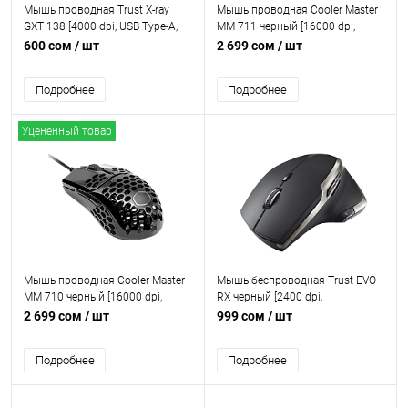
Мышь проводная Trust X-ray
Мышь проводная Cooler Master
GXT 138 [4000 dpi, USB Type-A,
MM 711 черный [16000 dpi,
кнопки - 10]
светодиодный, USB Type-A,
600 сом
/ шт
2 699 сом
/ шт
кнопки - 6]
Подробнее
Подробнее
Уцененный товар
Мышь проводная Cooler Master
Мышь беспроводная Trust EVO
MM 710 черный [16000 dpi,
RX черный [2400 dpi,
светодиодный, USB Type-A,
светодиодный, USB Type-A,
2 699 сом
/ шт
999 сом
/ шт
кнопки - 6]
кнопки - 8]
Подробнее
Подробнее