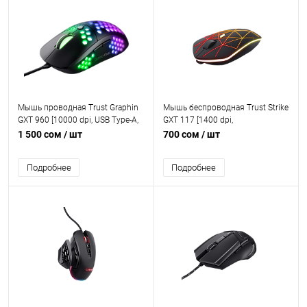
Мышь проводная Trust Graphin
Мышь беспроводная Trust Strike
GXT 960 [10000 dpi, USB Type-A,
GXT 117 [1400 dpi,
кнопки - 6]
светодиодный, USB Type-A,
1 500 сом
/ шт
700 сом
/ шт
кнопки - 4]
Подробнее
Подробнее