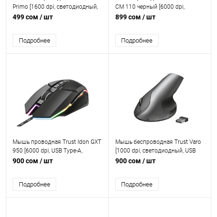
Primo [1600 dpi, светодиодный,
CM 110 черный [6000 dpi,
USB Type-A, кнопки - 3]
светодиодный, USB Type-A,
499 сом
/ шт
899 сом
/ шт
кнопки - 6]
Подробнее
Подробнее
Мышь проводная Trust Idon GXT
Мышь беспроводная Trust Varo
950 [6000 dpi, USB Type-A,
[1000 dpi, светодиодный, USB
кнопки - 6]
Type-A, кнопки - 5]
900 сом
/ шт
900 сом
/ шт
Подробнее
Подробнее