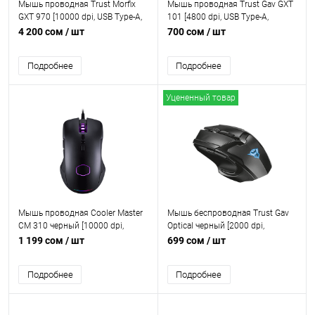
Мышь проводная Trust Morfix
Мышь проводная Trust Gav GXT
GXT 970 [10000 dpi, USB Type-A,
101 [4800 dpi, USB Type-A,
кнопки - 14]
кнопки - 6]
4 200 сом
/ шт
700 сом
/ шт
Подробнее
Подробнее
Уцененный товар
Мышь проводная Cooler Master
Мышь беспроводная Trust Gav
CM 310 черный [10000 dpi,
Optical черный [2000 dpi,
светодиодный, USB Type-A,
светодиодный, USB Type-A,
1 199 сом
/ шт
699 сом
/ шт
кнопки - 8]
кнопки - 6]
Подробнее
Подробнее