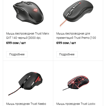
Мышь беспроводная Trust Manx
Мышь беспроводная для
GXT 140 черный [3000 dpi,
презентаций Trust Premo [100
светодиодный, USB Type-A,
dpi, лазерный, USB Type-A,
699 сом
/ шт
699 сом
/ шт
кнопки - 8]
кнопки - 10]
Подробнее
Подробнее
Мышь проводная Trust Neebo
Мышь проводная Trust Lockx